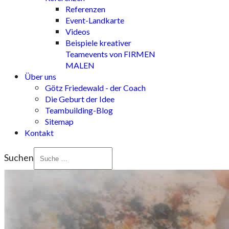
Referenzen
Event-Landkarte
Videos
Beispiele kreativer
Teamevents von FIRMEN
MALEN
Über uns
Götz Friedewald - der Coach
Die Geburt der Idee
Teambuilding-Blog
Sitemap
Kontakt
Suchen