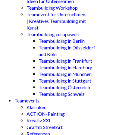
Ideen für Unternehmen
Teambuilding Workshop
Teamevent für Unternehmen
| Kreatives Teambuilding mit
Kunst
Teambuilding europaweit
Teambuilding in Berlin
Teambuilding in Düsseldorf
und Köln
Teambuilding in Frankfurt
Teambuilding in Hamburg
Teambuilding in München
Teambuilding in Stuttgart
Teambuilding Österreich
Teambuilding Schweiz
Teamevents
Klassiker
ACTION-Painting
Kreativ XXL
Graffiti StreetArt
Referenzen