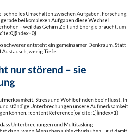
egel schnelles Umschalten zwischen Aufgaben. Forschung
ss gerade bei komplexen Aufgaben diese Wechsel
erhöhen – weil das Gehirn Zeit und Energie braucht, um
ite:0]{index=0}
sto schwerer entsteht ein gemeinsamer Denkraum. Statt
l Austausch, wenig Tiefe.
t nur störend – sie
mung
Aufmerksamkeit, Stress und Wohlbefinden beeinflusst. In
e und ständige Unterbrechungen unsere Aufmerksamkeit
en können. :contentReference[oaicite:1]{index=1}
, dass Unterbrechungen und Multitasking
lbst dann, wenn Menschen subjektiv glauben, „gut damit