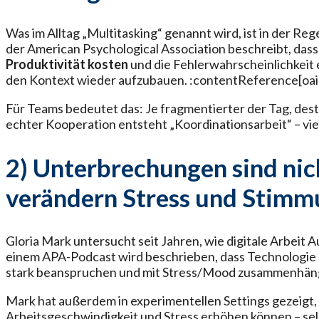
Was im Alltag „Multitasking“ genannt wird, ist in der R
der American Psychological Association beschreibt, da
Produktivität kosten
und die Fehlerwahrscheinlichkeit 
den Kontext wieder aufzubauen. :contentReference[oaic
Für Teams bedeutet das: Je fragmentierter der Tag, de
echter Kooperation entsteht „Koordinationsarbeit“ – vie
2) Unterbrechungen sind nich
verändern Stress und Stim
Gloria Mark untersucht seit Jahren, wie digitale Arbeit 
einem APA-Podcast wird beschrieben, dass Technologi
stark beanspruchen und mit Stress/Mood zusammenhäng
Mark hat außerdem in experimentellen Settings gezeigt
Arbeitsgeschwindigkeit und Stress erhöhen können – se