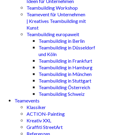
Ideen für Unternehmen
Teambuilding Workshop
Teamevent für Unternehmen
| Kreatives Teambuilding mit
Kunst
Teambuilding europaweit
Teambuilding in Berlin
Teambuilding in Düsseldorf
und Köln
Teambuilding in Frankfurt
Teambuilding in Hamburg
Teambuilding in München
Teambuilding in Stuttgart
Teambuilding Österreich
Teambuilding Schweiz
Teamevents
Klassiker
ACTION-Painting
Kreativ XXL
Graffiti StreetArt
Referenzen