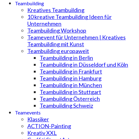
Teambuilding
Kreatives Teambuilding
10 kreative Teambuilding Ideen für
Unternehmen
Teambuilding Workshop
Teamevent für Unternehmen | Kreatives
Teambuilding mit Kunst
Teambuilding europaweit
Teambuilding in Berlin
Teambuilding in Düsseldorf und Köln
Teambuilding in Frankfurt
Teambuilding in Hamburg
Teambuilding in München
Teambuilding in Stuttgart
Teambuilding Österreich
Teambuilding Schweiz
Teamevents
Klassiker
ACTION-Painting
Kreativ XXL