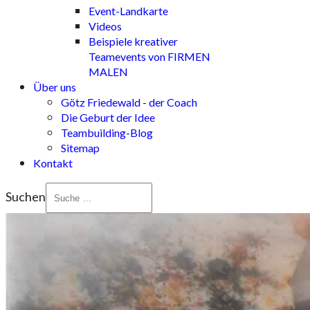
Event-Landkarte
Videos
Beispiele kreativer
Teamevents von FIRMEN
MALEN
Über uns
Götz Friedewald - der Coach
Die Geburt der Idee
Teambuilding-Blog
Sitemap
Kontakt
Suchen