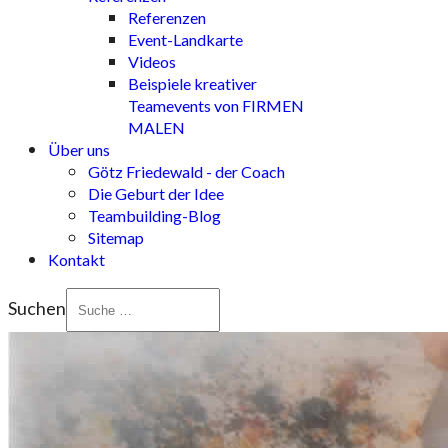
Referenzen
Event-Landkarte
Videos
Beispiele kreativer
Teamevents von FIRMEN
MALEN
Über uns
Götz Friedewald - der Coach
Die Geburt der Idee
Teambuilding-Blog
Sitemap
Kontakt
Suchen