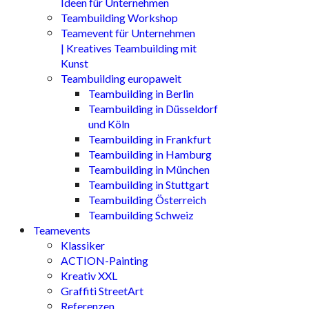
Ideen für Unternehmen
Teambuilding Workshop
Teamevent für Unternehmen
| Kreatives Teambuilding mit
Kunst
Teambuilding europaweit
Teambuilding in Berlin
Teambuilding in Düsseldorf
und Köln
Teambuilding in Frankfurt
Teambuilding in Hamburg
Teambuilding in München
Teambuilding in Stuttgart
Teambuilding Österreich
Teambuilding Schweiz
Teamevents
Klassiker
ACTION-Painting
Kreativ XXL
Graffiti StreetArt
Referenzen