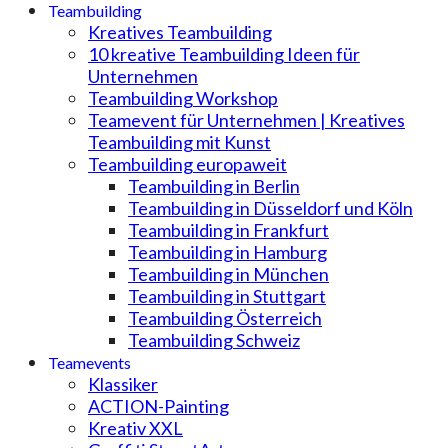
Teambuilding
Kreatives Teambuilding
10 kreative Teambuilding Ideen für
Unternehmen
Teambuilding Workshop
Teamevent für Unternehmen | Kreatives
Teambuilding mit Kunst
Teambuilding europaweit
Teambuilding in Berlin
Teambuilding in Düsseldorf und Köln
Teambuilding in Frankfurt
Teambuilding in Hamburg
Teambuilding in München
Teambuilding in Stuttgart
Teambuilding Österreich
Teambuilding Schweiz
Teamevents
Klassiker
ACTION-Painting
Kreativ XXL