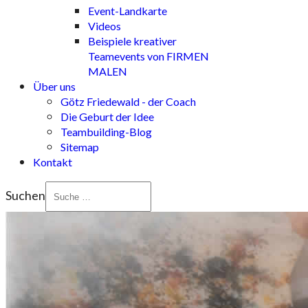
Event-Landkarte
Videos
Beispiele kreativer
Teamevents von FIRMEN
MALEN
Über uns
Götz Friedewald - der Coach
Die Geburt der Idee
Teambuilding-Blog
Sitemap
Kontakt
Suchen