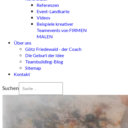
Referenzen
Event-Landkarte
Videos
Beispiele kreativer
Teamevents von FIRMEN
MALEN
Über uns
Götz Friedewald - der Coach
Die Geburt der Idee
Teambuilding-Blog
Sitemap
Kontakt
Suchen