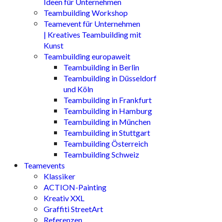
Ideen für Unternehmen
Teambuilding Workshop
Teamevent für Unternehmen
| Kreatives Teambuilding mit
Kunst
Teambuilding europaweit
Teambuilding in Berlin
Teambuilding in Düsseldorf
und Köln
Teambuilding in Frankfurt
Teambuilding in Hamburg
Teambuilding in München
Teambuilding in Stuttgart
Teambuilding Österreich
Teambuilding Schweiz
Teamevents
Klassiker
ACTION-Painting
Kreativ XXL
Graffiti StreetArt
Referenzen